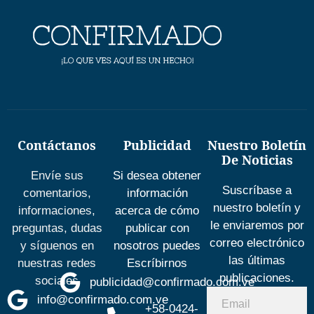
Contáctanos
Publicidad
Nuestro Boletín
De Noticias
Envíe sus
Si desea obtener
Suscríbase a
comentarios,
información
nuestro boletín y
informaciones,
acerca de cómo
le enviaremos por
preguntas, dudas
publicar con
correo electrónico
y síguenos en
nosotros puedes
las últimas
nuestras redes
Escríbirnos
publicaciones.
sociales
publicidad@confirmado.com.ve
info@confirmado.com.ve
+58-0424-