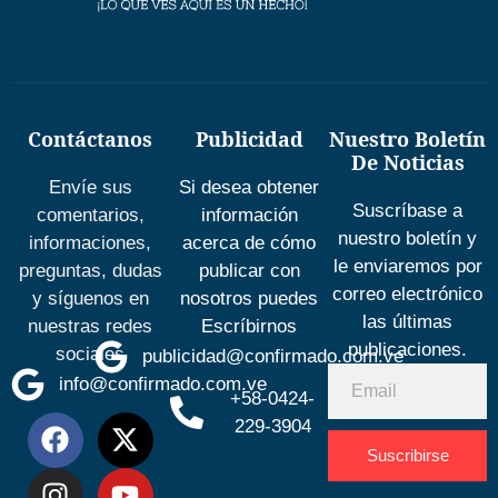
Contáctanos
Publicidad
Nuestro Boletín
De Noticias
Envíe sus
Si desea obtener
Suscríbase a
comentarios,
información
nuestro boletín y
informaciones,
acerca de cómo
le enviaremos por
preguntas, dudas
publicar con
correo electrónico
y síguenos en
nosotros puedes
las últimas
nuestras redes
Escríbirnos
publicaciones.
sociales
publicidad@confirmado.com.ve
info@confirmado.com.ve
+58-0424-
229-3904
Suscribirse