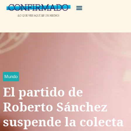
Mundo
El partido de
Roberto Sánchez
suspende la colecta