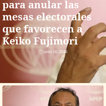
para anular las
mesas electorales
que favorecen a
Keiko Fujimori
junio 16, 2026