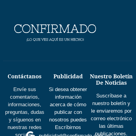
Contáctanos
Publicidad
Nuestro Boletín
De Noticias
Envíe sus
Si desea obtener
Suscríbase a
comentarios,
información
nuestro boletín y
informaciones,
acerca de cómo
le enviaremos por
preguntas, dudas
publicar con
correo electrónico
y síguenos en
nosotros puedes
las últimas
nuestras redes
Escríbirnos
publicaciones.
sociales
publicidad@confirmado.com.ve