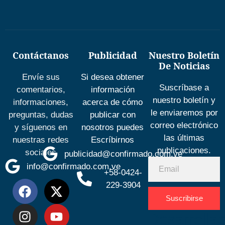
Contáctanos
Publicidad
Nuestro Boletín
De Noticias
Envíe sus
Si desea obtener
Suscríbase a
comentarios,
información
nuestro boletín y
informaciones,
acerca de cómo
le enviaremos por
preguntas, dudas
publicar con
correo electrónico
y síguenos en
nosotros puedes
las últimas
nuestras redes
Escríbirnos
publicaciones.
sociales
publicidad@confirmado.com.ve
info@confirmado.com.ve
+58-0424-
229-3904
Suscribirse
Desarrolla