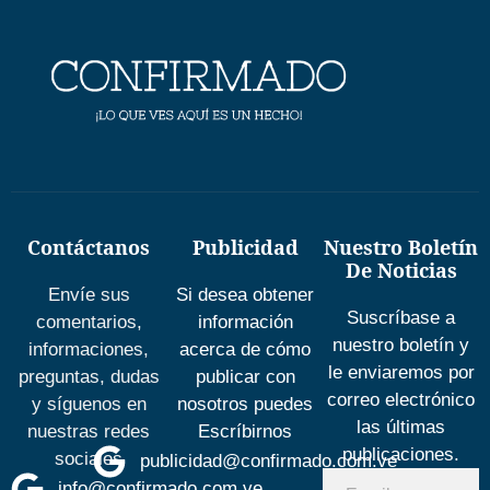
Contáctanos
Publicidad
Nuestro Boletín
De Noticias
Envíe sus
Si desea obtener
Suscríbase a
comentarios,
información
nuestro boletín y
informaciones,
acerca de cómo
le enviaremos por
preguntas, dudas
publicar con
correo electrónico
y síguenos en
nosotros puedes
las últimas
nuestras redes
Escríbirnos
publicaciones.
sociales
publicidad@confirmado.com.ve
info@confirmado.com.ve