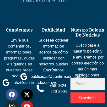
Contáctanos
Publicidad
Nuestro Boletín
De Noticias
Envíe sus
Si desea obtener
Suscríbase a
comentarios,
información
nuestro boletín y
informaciones,
acerca de cómo
le enviaremos por
preguntas, dudas
publicar con
correo electrónico
y síguenos en
nosotros puedes
las últimas
nuestras redes
Escríbirnos
publicaciones.
sociales
publicidad@confirmado.com.ve
info@confirmado.com.ve
+58-0424-
229-3904
Suscribirse