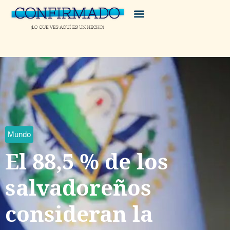
Mundo
El 88,5 % de los
salvadoreños
consideran la