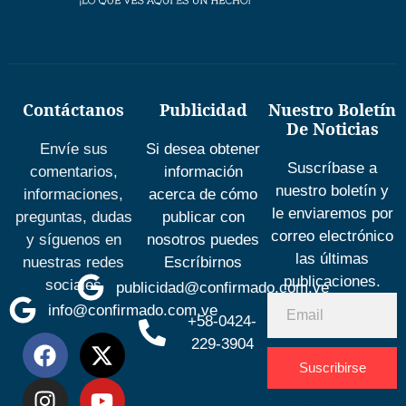
Contáctanos
Publicidad
Nuestro Boletín
De Noticias
Envíe sus
Si desea obtener
Suscríbase a
comentarios,
información
nuestro boletín y
informaciones,
acerca de cómo
le enviaremos por
preguntas, dudas
publicar con
correo electrónico
y síguenos en
nosotros puedes
las últimas
nuestras redes
Escríbirnos
publicaciones.
sociales
publicidad@confirmado.com.ve
info@confirmado.com.ve
+58-0424-
229-3904
Suscribirse
Desarrolla