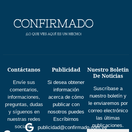
Contáctanos
Publicidad
Nuestro Boletín
De Noticias
Envíe sus
Si desea obtener
Suscríbase a
comentarios,
información
nuestro boletín y
informaciones,
acerca de cómo
le enviaremos por
preguntas, dudas
publicar con
correo electrónico
y síguenos en
nosotros puedes
las últimas
nuestras redes
Escríbirnos
publicaciones.
sociales
publicidad@confirmado.com.ve