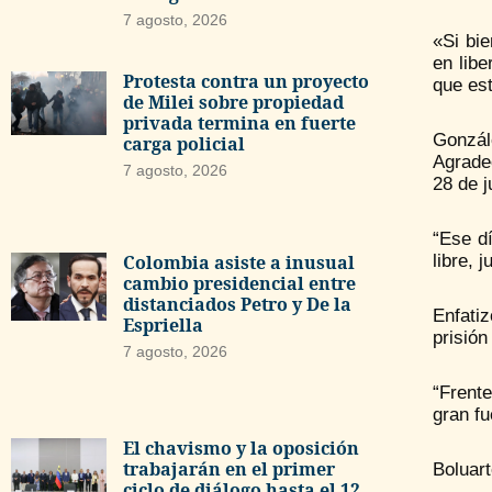
7 agosto, 2026
«Si bi
en libe
Protesta contra un proyecto
que es
de Milei sobre propiedad
privada termina en fuerte
Gonzál
carga policial
Agradec
7 agosto, 2026
28 de j
“Ese d
Colombia asiste a inusual
libre, 
cambio presidencial entre
distanciados Petro y De la
Enfatiz
Espriella
prisión
7 agosto, 2026
“Frent
gran fu
El chavismo y la oposición
trabajarán en el primer
Boluart
ciclo de diálogo hasta el 12