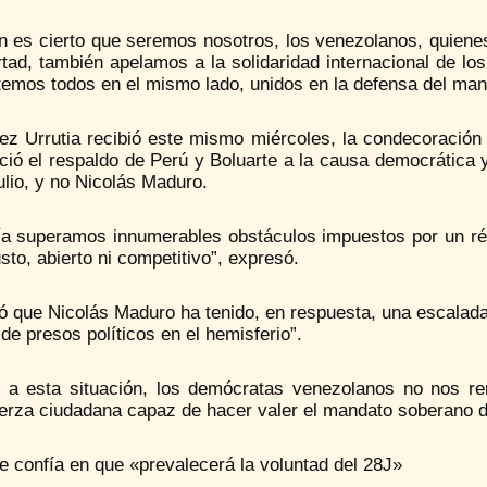
en es cierto que seremos nosotros, los venezolanos, quiene
rtad, también apelamos a la solidaridad internacional de l
temos todos en el mismo lado, unidos en la defensa del man
ez Urrutia recibió este mismo miércoles, la condecoración 
ió el respaldo de Perú y Boluarte a la causa democrática y 
ulio, y no Nicolás Maduro.
ía superamos innumerables obstáculos impuestos por un ré
justo, abierto ni competitivo”, expresó.
ó que Nicolás Maduro ha tenido, en respuesta, una escalada
 de presos políticos en el hemisferio”.
e a esta situación, los demócratas venezolanos no nos r
erza ciudadana capaz de hacer valer el mandato soberano del
e confía en que «prevalecerá la voluntad del 28J»