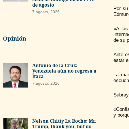
de agosto
Por su
7 agosto, 2026
Edmundo
«A las
interna
Opinión
de su p
Ante es
estar e
Antonio de la Cruz:
Venezuela aún no regresa a
La man
Ítaca
escuche
7 agosto, 2026
Subrayó
«Confi
y porqu
Nelson Chitty La Roche: Mr.
Trump, thank you, but do