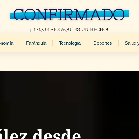
onomía
Farándula
Tecnología
Deportes
Salud 
lez desde