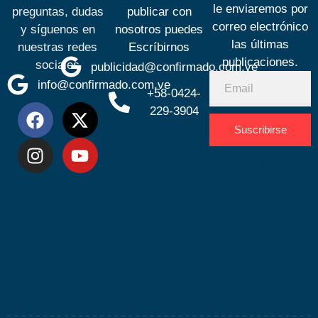
le enviaremos por
preguntas, dudas
publicar con
correo electrónico
y síguenos en
nosotros puedes
las últimas
nuestras redes
Escríbirnos
publicaciones.
sociales
publicidad@confirmado.com.ve
info@confirmado.com.ve
+58-0424-
229-3904
Suscribirse
Desarrolla
por
Espacio
SEO