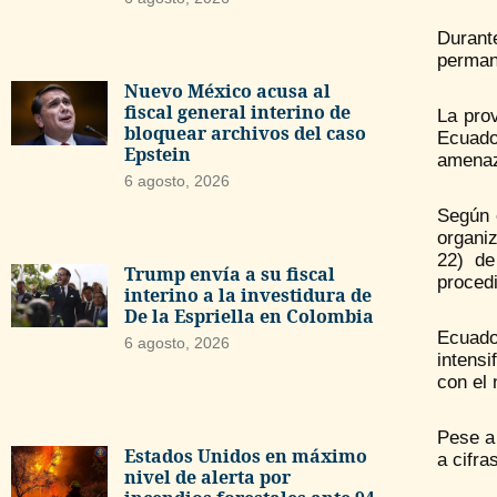
Durant
permane
Nuevo México acusa al
fiscal general interino de
La pro
bloquear archivos del caso
Ecuado
Epstein
amenaza
6 agosto, 2026
Según e
organiz
22) de
Trump envía a su fiscal
proced
interino a la investidura de
De la Espriella en Colombia
Ecuado
6 agosto, 2026
intensi
con el 
Pese a 
Estados Unidos en máximo
a cifras
nivel de alerta por