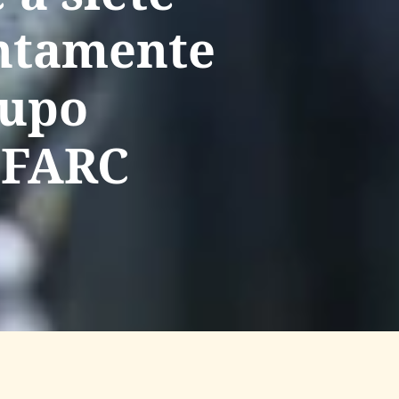
ntamente
rupo
s FARC