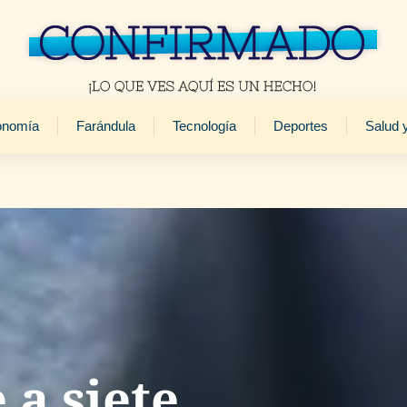
onomía
Farándula
Tecnología
Deportes
Salud 
 a siete