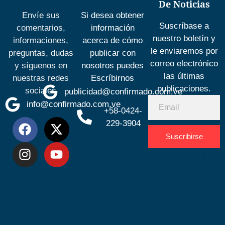
De Noticias
Envíe sus
Si desea obtener
Suscríbase a
comentarios,
información
nuestro boletín y
informaciones,
acerca de cómo
le enviaremos por
preguntas, dudas
publicar con
correo electrónico
y síguenos en
nosotros puedes
las últimas
nuestras redes
Escríbirnos
publicaciones.
sociales
publicidad@confirmado.com.ve
info@confirmado.com.ve
+58-0424-
229-3904
Suscribirse
Desarrolla
por
Espacio
SEO