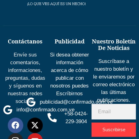
Contáctanos
Publicidad
Nuestro Boletín
De Noticias
Envíe sus
Si desea obtener
Suscríbase a
comentarios,
información
nuestro boletín y
informaciones,
acerca de cómo
le enviaremos por
preguntas, dudas
publicar con
correo electrónico
y síguenos en
nosotros puedes
las últimas
nuestras redes
Escríbirnos
publicaciones.
sociales
publicidad@confirmado.com.ve
info@confirmado.com.ve
+58-0424-
229-3904
Suscribirse