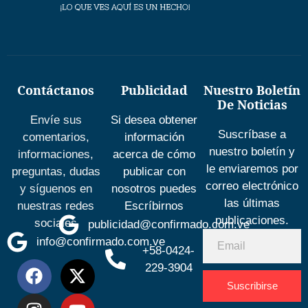
Contáctanos
Publicidad
Nuestro Boletín
De Noticias
Envíe sus
Si desea obtener
Suscríbase a
comentarios,
información
nuestro boletín y
informaciones,
acerca de cómo
le enviaremos por
preguntas, dudas
publicar con
correo electrónico
y síguenos en
nosotros puedes
las últimas
nuestras redes
Escríbirnos
publicaciones.
sociales
publicidad@confirmado.com.ve
info@confirmado.com.ve
+58-0424-
229-3904
Suscribirse