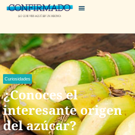
Curiosidades
¿Conoces el
interesante origen
del azúcar?