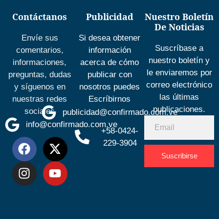
Contáctanos
Publicidad
Nuestro Boletín
De Noticias
Envíe sus
Si desea obtener
Suscríbase a
comentarios,
información
nuestro boletín y
informaciones,
acerca de cómo
le enviaremos por
preguntas, dudas
publicar con
correo electrónico
y síguenos en
nosotros puedes
las últimas
nuestras redes
Escríbirnos
publicaciones.
sociales
publicidad@confirmado.com.ve
info@confirmado.com.ve
+58-0424-
229-3904
Suscribirse
Desarrolla
por
Espacio