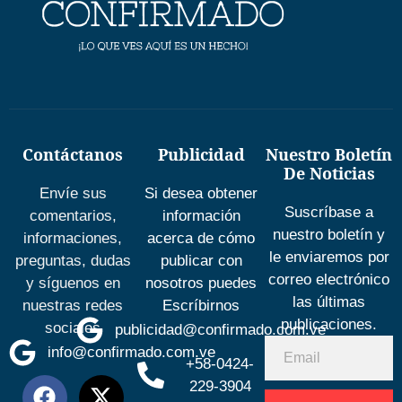
Contáctanos
Publicidad
Nuestro Boletín
De Noticias
Envíe sus
Si desea obtener
Suscríbase a
comentarios,
información
nuestro boletín y
informaciones,
acerca de cómo
le enviaremos por
preguntas, dudas
publicar con
correo electrónico
y síguenos en
nosotros puedes
las últimas
nuestras redes
Escríbirnos
publicaciones.
sociales
publicidad@confirmado.com.ve
info@confirmado.com.ve
+58-0424-
229-3904