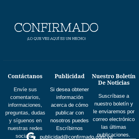
Contáctanos
Publicidad
Nuestro Boletín
De Noticias
Envíe sus
Si desea obtener
Suscríbase a
comentarios,
información
nuestro boletín y
informaciones,
acerca de cómo
le enviaremos por
preguntas, dudas
publicar con
correo electrónico
y síguenos en
nosotros puedes
las últimas
nuestras redes
Escríbirnos
publicaciones.
sociales
publicidad@confirmado.com.ve