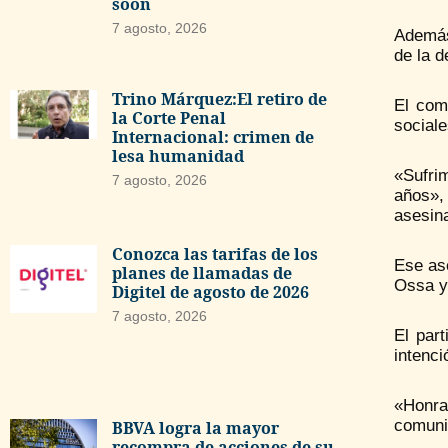
soon
7 agosto, 2026
Además
de la d
Trino Márquez:El retiro de
El com
la Corte Penal
sociale
Internacional: crimen de
lesa humanidad
«Sufri
7 agosto, 2026
años»,
asesin
Conozca las tarifas de los
Ese as
planes de llamadas de
Ossa y
Digitel de agosto de 2026
7 agosto, 2026
El par
intenci
«Honra
comuni
BBVA logra la mayor
recompra de acciones de su