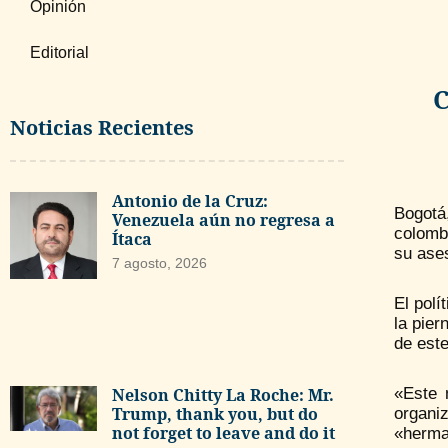
Opinión
Editorial
C
Noticias Recientes
Antonio de la Cruz:
Bogotá
Venezuela aún no regresa a
colombi
Ítaca
su ases
7 agosto, 2026
El polí
la pier
de este
Nelson Chitty La Roche: Mr.
«Este 
Trump, thank you, but do
organiz
not forget to leave and do it
«herma