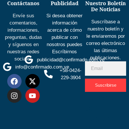
Contáctanos
Publicidad
Nuestro Boletín
De Noticias
Envíe sus
Si desea obtener
Suscríbase a
comentarios,
información
nuestro boletín y
informaciones,
acerca de cómo
le enviaremos por
preguntas, dudas
publicar con
correo electrónico
y síguenos en
nosotros puedes
las últimas
nuestras redes
Escríbirnos
publicaciones.
sociales
publicidad@confirmado.com.ve
info@confirmado.com.ve
+58-0424-
229-3904
Suscribirse
Desarrolla
por
Espacio