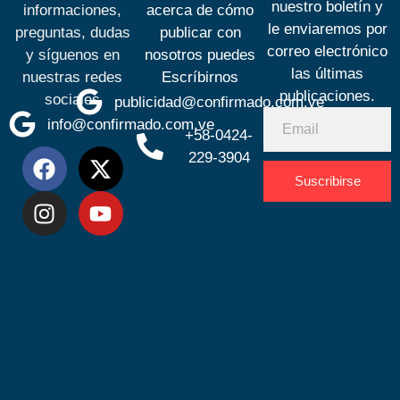
nuestro boletín y
informaciones,
acerca de cómo
le enviaremos por
preguntas, dudas
publicar con
correo electrónico
y síguenos en
nosotros puedes
las últimas
nuestras redes
Escríbirnos
publicaciones.
sociales
publicidad@confirmado.com.ve
info@confirmado.com.ve
+58-0424-
229-3904
Suscribirse
Desarrolla
por
Espacio
SEO