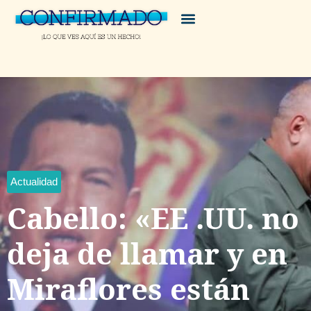
Actualidad
Cabello: «EE .UU. no
deja de llamar y en
Miraflores están