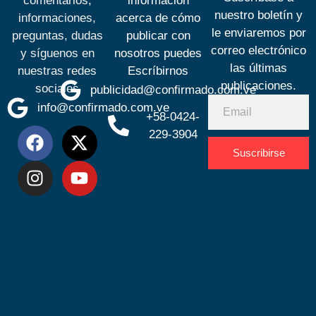
comentarios,
información
nuestro boletín y
informaciones,
acerca de cómo
le enviaremos por
preguntas, dudas
publicar con
correo electrónico
y síguenos en
nosotros puedes
las últimas
nuestras redes
Escríbirnos
publicaciones.
sociales
publicidad@confirmado.com.ve
info@confirmado.com.ve
+58-0424-
229-3904
Suscribirse
Desarrolla
por
Espacio
SEO