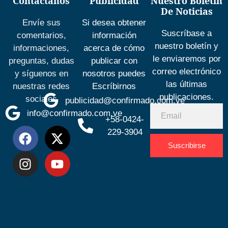
Contáctanos
Publicidad
Nuestro Boletín
De Noticias
Envíe sus
Si desea obtener
Suscríbase a
comentarios,
información
nuestro boletín y
informaciones,
acerca de cómo
le enviaremos por
preguntas, dudas
publicar con
correo electrónico
y síguenos en
nosotros puedes
las últimas
nuestras redes
Escríbirnos
publicaciones.
sociales
publicidad@confirmado.com.ve
info@confirmado.com.ve
+58-0424-
229-3904
Suscribirse
Desarrolla
por
Espacio
SEO