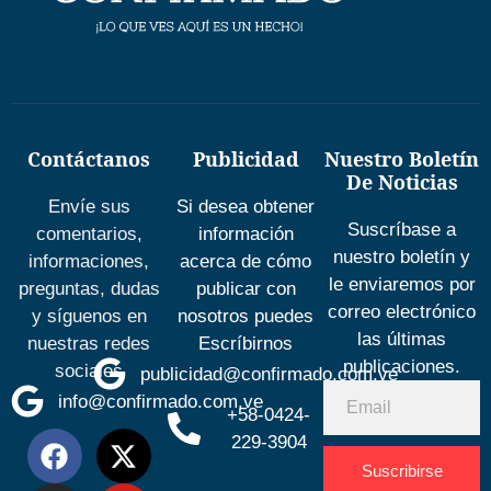
Contáctanos
Publicidad
Nuestro Boletín
De Noticias
Envíe sus
Si desea obtener
Suscríbase a
comentarios,
información
nuestro boletín y
informaciones,
acerca de cómo
le enviaremos por
preguntas, dudas
publicar con
correo electrónico
y síguenos en
nosotros puedes
las últimas
nuestras redes
Escríbirnos
publicaciones.
sociales
publicidad@confirmado.com.ve
info@confirmado.com.ve
+58-0424-
229-3904
Suscribirse