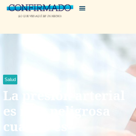
Salud
La presión arterial
es más peligrosa
cuando es