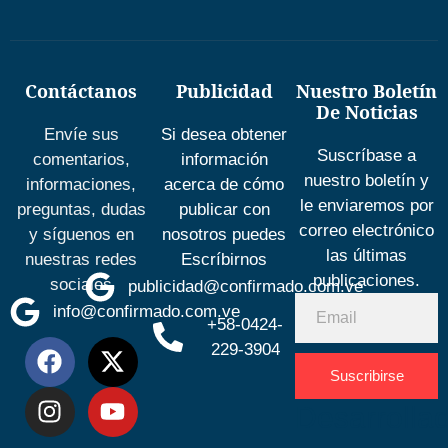
Contáctanos
Publicidad
Nuestro Boletín
De Noticias
Envíe sus
Si desea obtener
Suscríbase a
comentarios,
información
nuestro boletín y
informaciones,
acerca de cómo
le enviaremos por
preguntas, dudas
publicar con
correo electrónico
y síguenos en
nosotros puedes
las últimas
nuestras redes
Escríbirnos
publicaciones.
sociales
publicidad@confirmado.com.ve
info@confirmado.com.ve
+58-0424-
229-3904
Suscribirse
Desarrolla