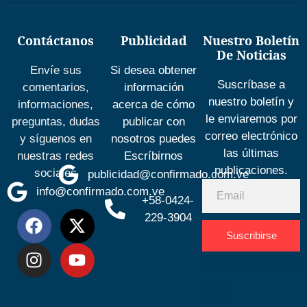
Contáctanos
Publicidad
Nuestro Boletín
De Noticias
Envíe sus
Si desea obtener
Suscríbase a
comentarios,
información
nuestro boletín y
informaciones,
acerca de cómo
le enviaremos por
preguntas, dudas
publicar con
correo electrónico
y síguenos en
nosotros puedes
las últimas
nuestras redes
Escríbirnos
publicaciones.
sociales
publicidad@confirmado.com.ve
info@confirmado.com.ve
+58-0424-
229-3904
Suscribirse
Desarrolla
por