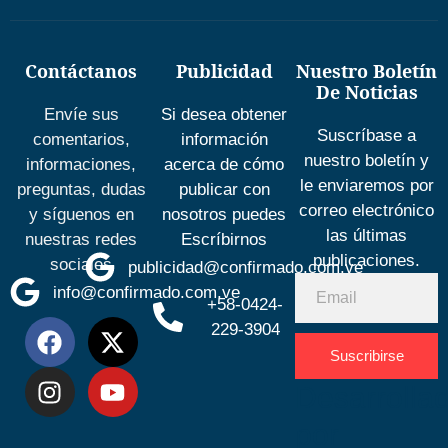
Contáctanos
Publicidad
Nuestro Boletín
De Noticias
Envíe sus
Si desea obtener
Suscríbase a
comentarios,
información
nuestro boletín y
informaciones,
acerca de cómo
le enviaremos por
preguntas, dudas
publicar con
correo electrónico
y síguenos en
nosotros puedes
las últimas
nuestras redes
Escríbirnos
publicaciones.
sociales
publicidad@confirmado.com.ve
info@confirmado.com.ve
+58-0424-
229-3904
Suscribirse
Desarrolla
por