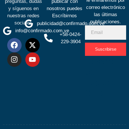
le enviaremos por
preguntas, dudas
publicar con
correo electrónico
y síguenos en
nosotros puedes
las últimas
nuestras redes
Escríbirnos
publicaciones.
sociales
publicidad@confirmado.com.ve
info@confirmado.com.ve
+58-0424-
229-3904
Suscribirse
Desarrolla
por
Espacio
SEO