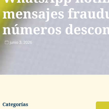
mensajes fraud
números descon
junio 3, 2026
Categorías