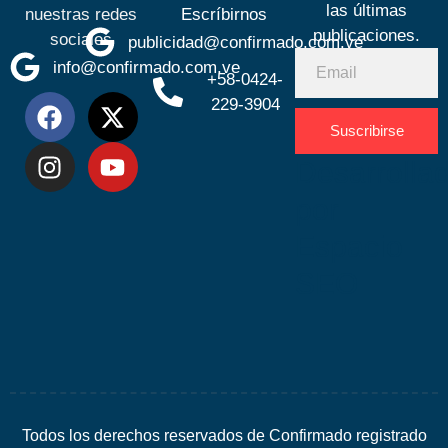
las últimas
nuestras redes
Escríbirnos
publicaciones.
sociales
publicidad@confirmado.com.ve
info@confirmado.com.ve
+58-0424-
229-3904
Suscribirse
Desarrolla
por
Espacio
SEO
Todos los derechos reservados de Confirmado registrado