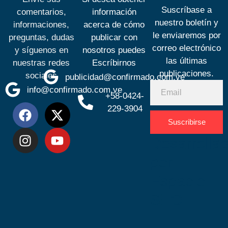
Suscríbase a
comentarios,
información
nuestro boletín y
informaciones,
acerca de cómo
le enviaremos por
preguntas, dudas
publicar con
correo electrónico
y síguenos en
nosotros puedes
las últimas
nuestras redes
Escríbirnos
publicaciones.
sociales
publicidad@confirmado.com.ve
info@confirmado.com.ve
+58-0424-
229-3904
Suscribirse
Desarrolla
por
Espacio
SEO