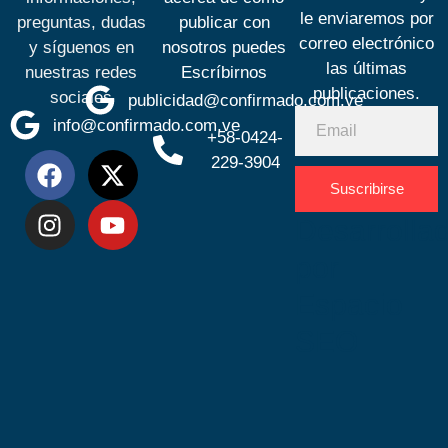
le enviaremos por
preguntas, dudas
publicar con
correo electrónico
y síguenos en
nosotros puedes
las últimas
nuestras redes
Escríbirnos
publicaciones.
sociales
publicidad@confirmado.com.ve
info@confirmado.com.ve
+58-0424-
229-3904
Suscribirse
Desarrolla
por
Espacio
SEO