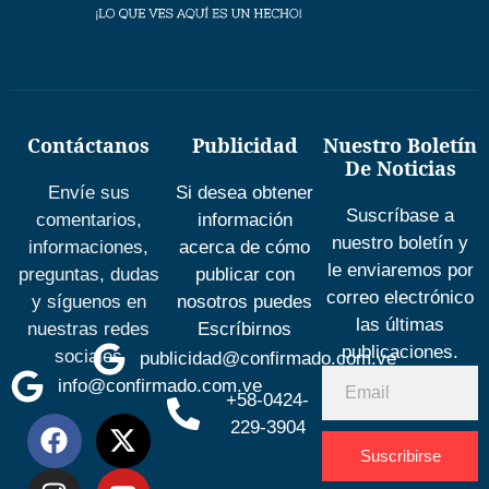
Contáctanos
Publicidad
Nuestro Boletín
De Noticias
Envíe sus
Si desea obtener
Suscríbase a
comentarios,
información
nuestro boletín y
informaciones,
acerca de cómo
le enviaremos por
preguntas, dudas
publicar con
correo electrónico
y síguenos en
nosotros puedes
las últimas
nuestras redes
Escríbirnos
publicaciones.
sociales
publicidad@confirmado.com.ve
info@confirmado.com.ve
+58-0424-
229-3904
Suscribirse