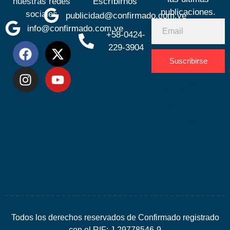
nuestras redes
Escríbirnos
publicaciones.
sociales
publicidad@confirmado.com.ve
info@confirmado.com.ve
+58-0424-
229-3904
Suscribirse
Desarrolla
por
Espacio
SEO
Todos los derechos reservados de Confirmado registrado
con el RIF: J-29778546-9