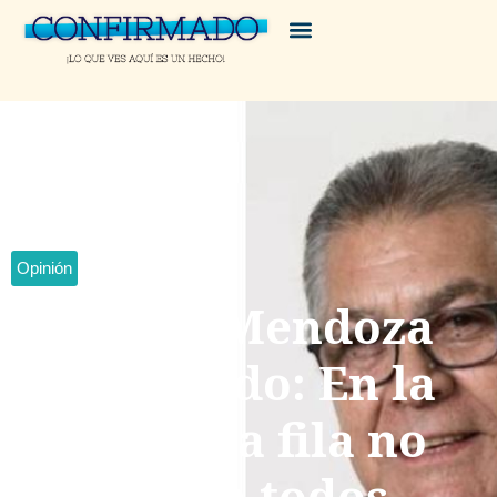
Opinión
Víctor Mendoza
Coronado: En la
primera fila no
caben todos