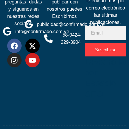
le enviaremos por
preguntas, dudas
publicar con
correo electrónico
y síguenos en
nosotros puedes
las últimas
nuestras redes
Escríbirnos
publicaciones.
sociales
publicidad@confirmado.com.ve
info@confirmado.com.ve
+58-0424-
229-3904
Suscribirse
Desarrolla
por
Espacio
SEO