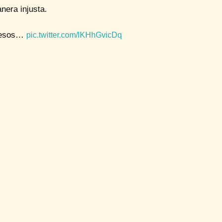
nera injusta.
presos…
pic.twitter.com/lKHhGvicDq