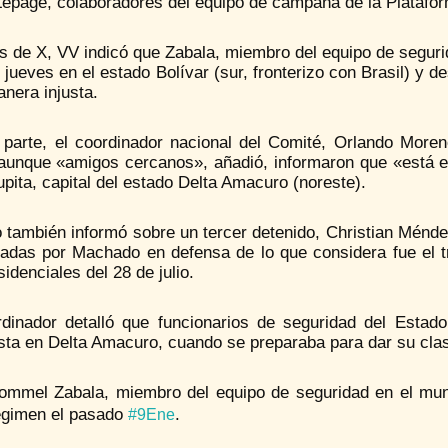
Lepage, colaboradores del equipo de campaña de la Platafo
s de X, VV indicó que Zabala, miembro del equipo de seguri
jueves en el estado Bolívar (sur, fronterizo con Brasil) y 
nera injusta.
 parte, el coordinador nacional del Comité, Orlando Mor
aunque «amigos cercanos», añadió, informaron que «está en 
pita, capital del estado Delta Amacuro (noreste).
también informó sobre un tercer detenido, Christian Méndez,
adas por Machado en defensa de lo que considera fue el tr
sidenciales del 28 de julio.
rdinador detalló que funcionarios de seguridad del Estad
sta en Delta Amacuro, cuando se preparaba para dar su clas
ommel Zabala, miembro del equipo de seguridad en el munic
égimen el pasado
.
#9Ene