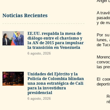
Ángel 
A travé
Noticias Recientes
pasado 
y de ma
EE.UU. respalda la mesa de
Por su
diálogo entre el chavismo y
lunes, 
la AN de 2015 para impulsar
de Tucu
la transición en Venezuela
6 agosto, 2026
Moreno 
convoc
las pre
Unidades del Ejército y la
Policía de Colombia blindan
El coo
una zona estratégica de Cali
deporti
para la investidura
presidencial
R
6 agosto, 2026
r