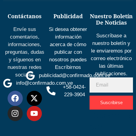
Contáctanos
Publicidad
Nuestro Boletín
De Noticias
Envíe sus
Si desea obtener
Suscríbase a
comentarios,
información
nuestro boletín y
informaciones,
acerca de cómo
le enviaremos por
preguntas, dudas
publicar con
correo electrónico
y síguenos en
nosotros puedes
las últimas
nuestras redes
Escríbirnos
publicaciones.
sociales
publicidad@confirmado.com.ve
info@confirmado.com.ve
+58-0424-
229-3904
Suscribirse
Desarrolla
por