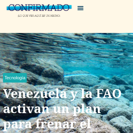
Tecnología
Venezuela y la FAO
activan un plan
para frenar el