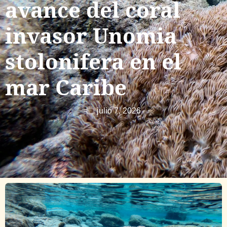
avance del coral
invasor Unomia
stolonifera en el
mar Caribe
julio 7, 2026