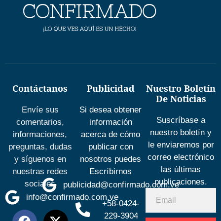
Contáctanos
Publicidad
Nuestro Boletín
De Noticias
Envíe sus
Si desea obtener
Suscríbase a
comentarios,
información
nuestro boletín y
informaciones,
acerca de cómo
le enviaremos por
preguntas, dudas
publicar con
correo electrónico
y síguenos en
nosotros puedes
las últimas
nuestras redes
Escríbirnos
publicaciones.
sociales
publicidad@confirmado.com.ve
info@confirmado.com.ve
+58-0424-
229-3904