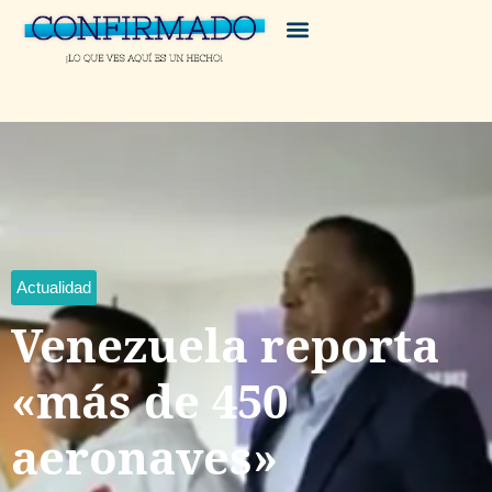
Actualidad
Venezuela reporta
«más de 450
aeronaves»