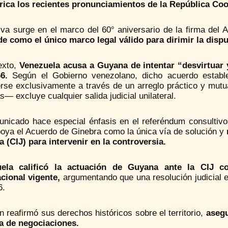
rica los recientes pronunciamientos de la República Co
iva surge en el marco del 60° aniversario de la firma del
de como el único marco legal válido para dirimir la disput
exto,
Venezuela acusa a Guyana de intentar “desvirtuar 
6.
Según el Gobierno venezolano, dicho acuerdo establ
erse exclusivamente a través de un arreglo práctico y mut
— excluye cualquier salida judicial unilateral.
unicado hace especial énfasis en el referéndum consultivo
poya el Acuerdo de Ginebra como la única vía de solución y
a (CIJ) para intervenir en la controversia.
ela calificó la actuación de Guyana ante la CIJ co
acional vigente,
argumentando que una resolución judicial 
6.
 reafirmó sus derechos históricos sobre el territorio,
aseg
a de negociaciones.