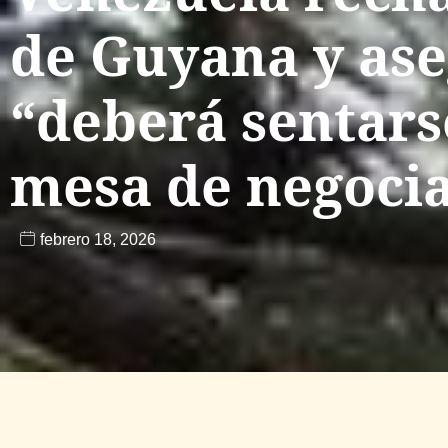
de Guyana y as
“deberá sentars
mesa de negoci
febrero 18, 2026