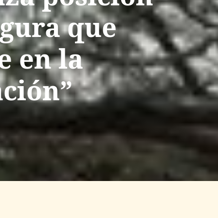
egura que
e en la
ación”