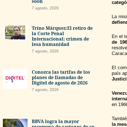
soon
categó
7 agosto, 2026
La mis
defien
Trino Márquez:El retiro de
la Corte Penal
En el t
Internacional: crimen de
de 196
lesa humanidad
resolv
7 agosto, 2026
Caracas
El com
Conozca las tarifas de los
país a
planes de llamadas de
Justici
Digitel de agosto de 2026
7 agosto, 2026
Venezu
intern
en 196
También
BBVA logra la mayor
la mes
recompra de acciones de su