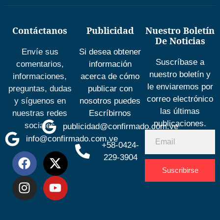
Contáctanos
Publicidad
Nuestro Boletín
De Noticias
Envíe sus
Si desea obtener
Suscríbase a
comentarios,
información
nuestro boletín y
informaciones,
acerca de cómo
le enviaremos por
preguntas, dudas
publicar con
correo electrónico
y síguenos en
nosotros puedes
las últimas
nuestras redes
Escríbirnos
publicaciones.
sociales
publicidad@confirmado.com.ve
info@confirmado.com.ve
+58-0424-
229-3904
Suscribirse
Desarrolla
por