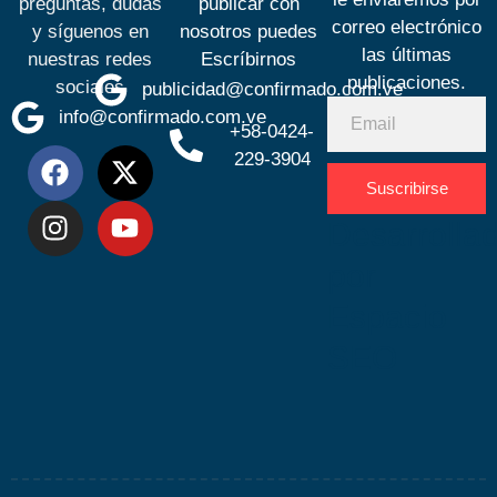
preguntas, dudas
publicar con
correo electrónico
y síguenos en
nosotros puedes
las últimas
nuestras redes
Escríbirnos
publicaciones.
sociales
publicidad@confirmado.com.ve
info@confirmado.com.ve
+58-0424-
229-3904
Suscribirse
Desarrolla
por
Espacio
SEO