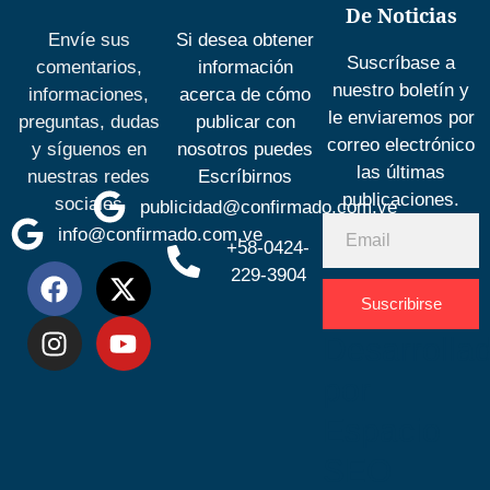
De Noticias
Envíe sus
Si desea obtener
Suscríbase a
comentarios,
información
nuestro boletín y
informaciones,
acerca de cómo
le enviaremos por
preguntas, dudas
publicar con
correo electrónico
y síguenos en
nosotros puedes
las últimas
nuestras redes
Escríbirnos
publicaciones.
sociales
publicidad@confirmado.com.ve
info@confirmado.com.ve
+58-0424-
229-3904
Suscribirse
Desarrolla
por
Espacio
SEO