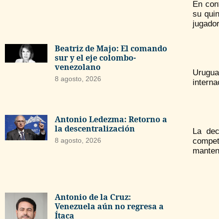
En cont
su qui
jugado
Beatriz de Majo: El comando
sur y el eje colombo-
venezolano
Urugua
8 agosto, 2026
intern
Antonio Ledezma: Retorno a
la descentralización
La dec
competi
8 agosto, 2026
mantene
Antonio de la Cruz:
Venezuela aún no regresa a
Ítaca