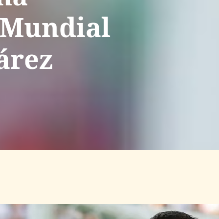
 Mundial
árez