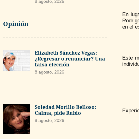
8 agosto, 2026
En lug
Rodrigo
Opinión
en el e
Elizabeth Sánchez Vegas:
Este mo
¿Regresar o renunciar? Una
falsa elección
individ
8 agosto, 2026
Soledad Morillo Belloso:
Experie
Calma, pide Rubio
8 agosto, 2026