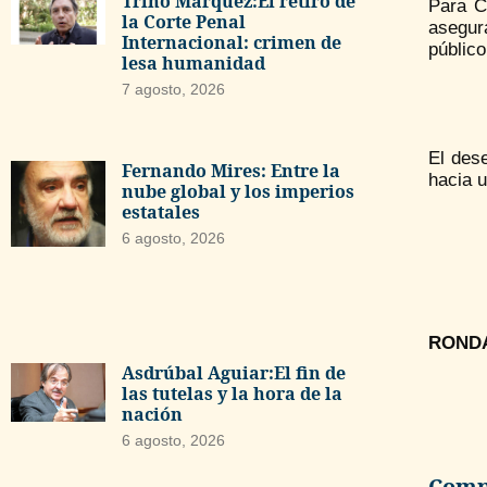
Trino Márquez:El retiro de
Para Ca
la Corte Penal
asegur
Internacional: crimen de
público
lesa humanidad
7 agosto, 2026
El dese
Fernando Mires: Entre la
hacia 
nube global y los imperios
estatales
6 agosto, 2026
ROND
Asdrúbal Aguiar:El fin de
las tutelas y la hora de la
nación
6 agosto, 2026
Compa