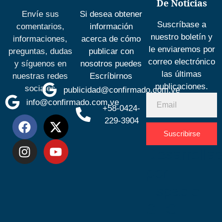
De Noticias
Envíe sus
Si desea obtener
Suscríbase a
comentarios,
información
nuestro boletín y
informaciones,
acerca de cómo
le enviaremos por
preguntas, dudas
publicar con
correo electrónico
y síguenos en
nosotros puedes
las últimas
nuestras redes
Escríbirnos
publicaciones.
sociales
publicidad@confirmado.com.ve
info@confirmado.com.ve
+58-0424-
229-3904
Suscribirse
Desarrolla
por
Espacio
SEO