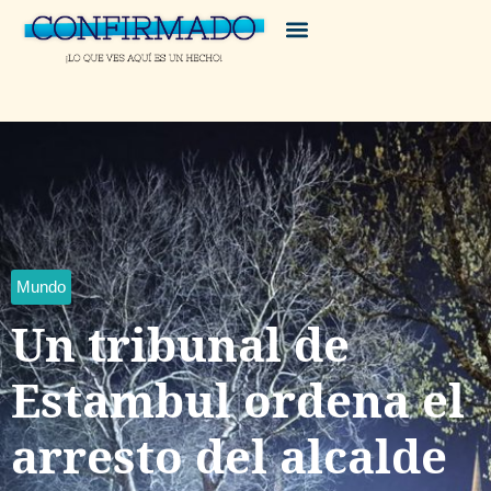
Mundo
Un tribunal de
Estambul ordena el
arresto del alcalde