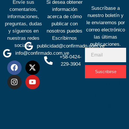
Envíe sus
Si desea obtener
Suscríbase a
comentarios,
información
nuestro boletín y
informaciones,
acerca de cómo
le enviaremos por
preguntas, dudas
publicar con
correo electrónico
y síguenos en
nosotros puedes
las últimas
nuestras redes
Escríbirnos
publicaciones.
sociales
publicidad@confirmado.com.ve
info@confirmado.com.ve
+58-0424-
229-3904
Suscribirse
Desarrolla
por
Espacio
SEO