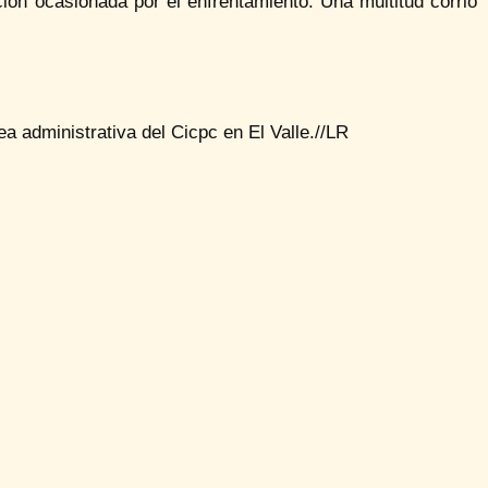
ón ocasionada por el enfrentamiento. Una multitud corrió
ea administrativa del Cicpc en El Valle.//LR