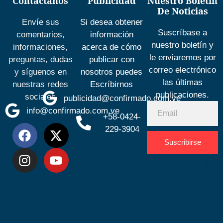
Contáctanos
Publicidad
Nuestro Boletín
De Noticias
Envíe sus
Si desea obtener
Suscríbase a
comentarios,
información
nuestro boletín y
informaciones,
acerca de cómo
le enviaremos por
preguntas, dudas
publicar con
correo electrónico
y síguenos en
nosotros puedes
las últimas
nuestras redes
Escríbirnos
publicaciones.
sociales
publicidad@confirmado.com.ve
info@confirmado.com.ve
+58-0424-
229-3904
Suscribirse
Desarrolla
por
Espacio
SEO