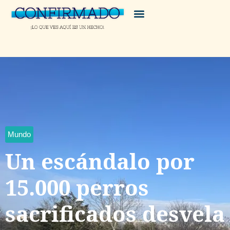
Mundo
Un escándalo por
15.000 perros
sacrificados desvela