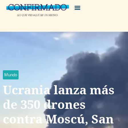
Mundo
Ucrania lanza más
de 350 drones
contra Moscú, San