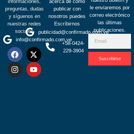
nuestro boletín y
informaciones,
acerca de cómo
le enviaremos por
preguntas, dudas
publicar con
correo electrónico
y síguenos en
nosotros puedes
las últimas
nuestras redes
Escríbirnos
publicaciones.
sociales
publicidad@confirmado.com.ve
info@confirmado.com.ve
+58-0424-
229-3904
Suscribirse
Desarrolla
por
Espacio
SEO