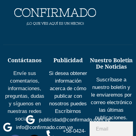
Contáctanos
Publicidad
Nuestro Boletín
De Noticias
Envíe sus
Si desea obtener
Suscríbase a
comentarios,
información
nuestro boletín y
informaciones,
acerca de cómo
le enviaremos por
preguntas, dudas
publicar con
correo electrónico
y síguenos en
nosotros puedes
las últimas
nuestras redes
Escríbirnos
publicaciones.
sociales
publicidad@confirmado.com.ve
info@confirmado.com.ve
+58-0424-