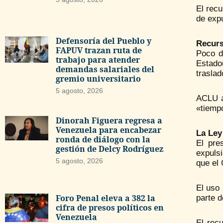
El recu
de expu
Defensoría del Pueblo y
Recurs
FAPUV trazan ruta de
Poco d
trabajo para atender
Estadou
demandas salariales del
trasla
gremio universitario
5 agosto, 2026
ACLU a
«tiemp
Dinorah Figuera regresa a
Venezuela para encabezar
La Ley
ronda de diálogo con la
El pre
gestión de Delcy Rodríguez
expuls
5 agosto, 2026
que el 
El uso 
Foro Penal eleva a 382 la
parte d
cifra de presos políticos en
Venezuela
El rec