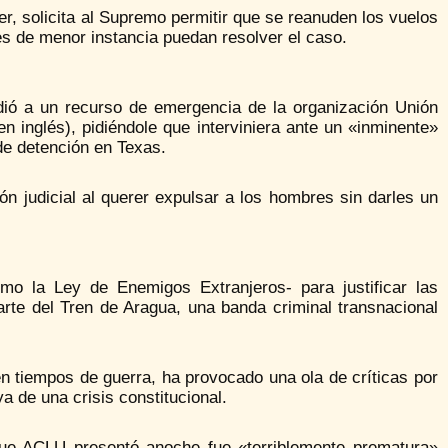
r, solicita al Supremo permitir que se reanuden los vuelos
es de menor instancia puedan resolver el caso.
ió a un recurso de emergencia de la organización Unión
n inglés), pidiéndole que interviniera ante un «inminente»
de detención en Texas.
 judicial al querer expulsar a los hombres sin darles un
mo la Ley de Enemigos Extranjeros- para justificar las
rte del Tren de Aragua, una banda criminal transnacional
en tiempos de guerra, ha provocado una ola de críticas por
a de una crisis constitucional.
ue ACLU presentó anoche fue «terriblemente prematura»