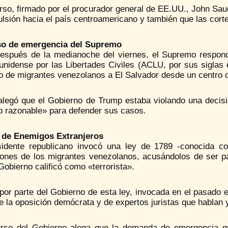
rso, firmado por el procurador general de EE.UU., John Saue
lsión hacia el país centroamericano y también que las cort
o de emergencia del Supremo
espués de la medianoche del viernes, el Supremo respond
nidense por las Libertades Civiles (ACLU, por sus siglas e
do de migrantes venezolanos a El Salvador desde un centro 
legó que el Gobierno de Trump estaba violando una decisión
o razonable» para defender sus casos.
 de Enemigos Extranjeros
sidente republicano invocó una ley de 1789 -conocida co
iones de los migrantes venezolanos, acusándolos de ser pa
Gobierno calificó como «terrorista».
por parte del Gobierno de esta ley, invocada en el pasado 
e la oposición demócrata y de expertos juristas que hablan y
urso del Gobierno alega que la demanda de emergencia q